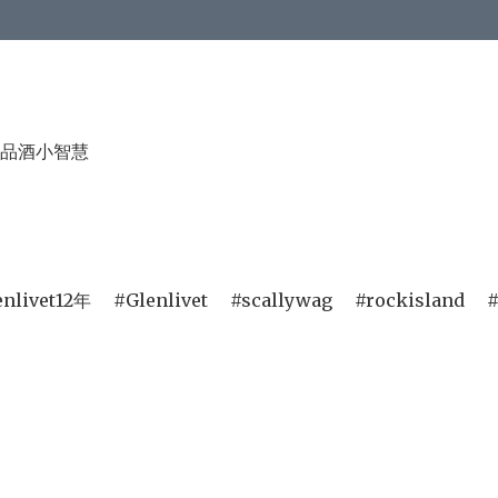
品酒小智慧
enlivet12年
Glenlivet
scallywag
rockisland