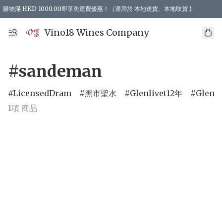
購物滿 HKD 1000.00即享免運費優惠！（適用於 本地送貨、本地取貨 )
Vino18 Wines Company
#sandeman
LicensedDram
黑市聖水
Glenlivet12年
Glenli
1項 商品