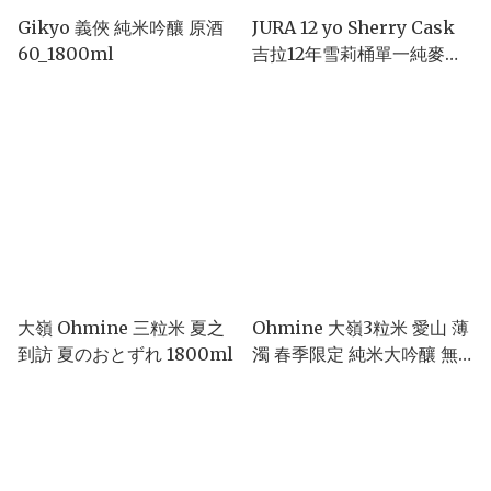
Gikyo 義俠 純米吟釀 原酒
JURA 12 yo Sherry Cask
60_1800ml
吉拉12年雪莉桶單一純麥威
士忌
大嶺 Ohmine 三粒米 夏之
Ohmine 大嶺3粒米 愛山 薄
到訪 夏のおとずれ 1800ml
濁 春季限定 純米大吟釀 無
濾過生原酒（藍米）1.8L