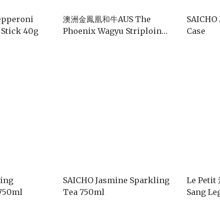
epperoni
澳洲金鳳凰和牛AUS The
SAICHO 
 Stick 40g
Phoenix Wagyu Striploin
Case
Steak M8/9
ling
SAICHO Jasmine Sparkling
Le Peti
 750ml
Tea 750ml
Sang Le