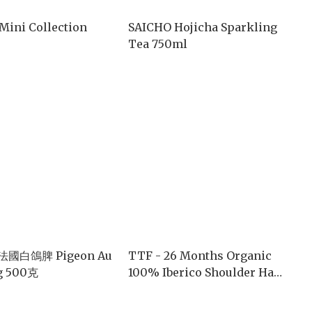
Mini Collection
SAICHO Hojicha Sparkling
Tea 750ml
t 法國白鴿脾 Pigeon Au
TTF - 26 Months Organic
g 500克
100% Iberico Shoulder Ham,
50g