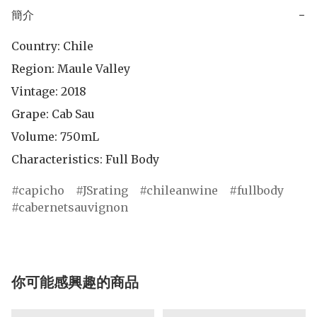
簡介
−
Country: Chile

Region: Maule Valley

Vintage: 2018

Grape: Cab Sau

Volume: 750mL

Characteristics: Full Body
capicho
JSrating
chileanwine
fullbody
cabernetsauvignon
你可能感興趣的商品