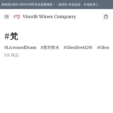
購物滿 HKD 1000.00即享免運費優惠！（適用於 本地送貨、本地取貨 )
Vino18 Wines Company
#梵
LicensedDram
黑市聖水
Glenlivet12年
Glenli
1項 商品