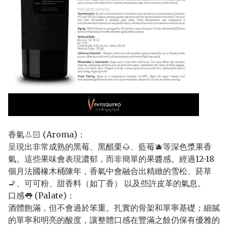
香氣👃🏻 (Aroma)：
呈現出非常成熟的黑莓、黑醋栗🌰、藍莓🫐等深色漿果香
氣。這些果味會表現濃郁，而非簡單的果醬感。經過12-18
個月法國橡木桶陳年，香氣中會融合出精緻的雪松、菸草
🚬、可可粉、甜香料（如丁香） 以及些許皮革的氣息。
口感👅 (Palate)：
酒體飽滿，但不會過於笨重。扎實的骨架和單寧基礎；細膩
的單寧和明亮的酸度，讓整體口感在豐滿之餘仍保有優雅的