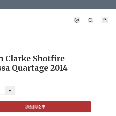
 Clarke Shotfire
ssa Quartage 2014
+
加至購物車