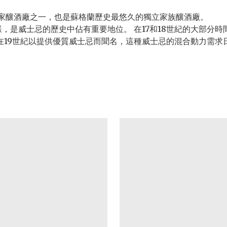
n 僅有的三家釀酒廠之一，也是蘇格蘭歷史最悠久的獨立家族釀酒廠。
料一樣，是威士忌的歷史中佔有重要地位。 在17和18世紀的大部
在地，在19世紀以提供優質威士忌而聞名，這種威士忌的混合動力需