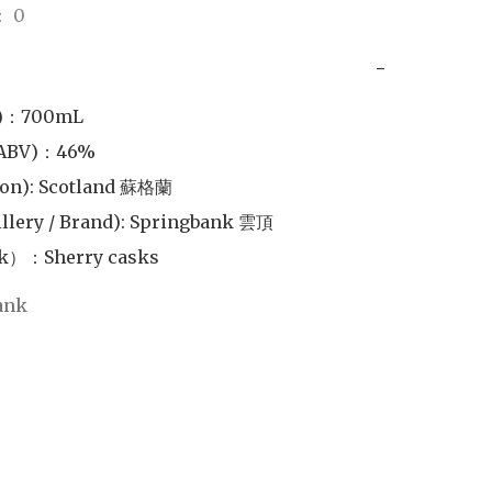
 0
−
)：700mL

BV)：46%

n): Scotland 蘇格蘭	

llery / Brand): Springbank 雲頂

）：Sherry casks
ank