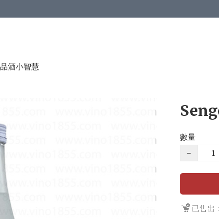
品酒小智慧
Sen
數量
−
已售出：