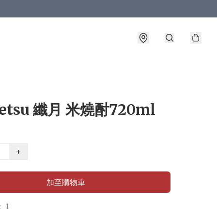
getsu 纖月 米燒酎720ml
+
加至購物車
 1