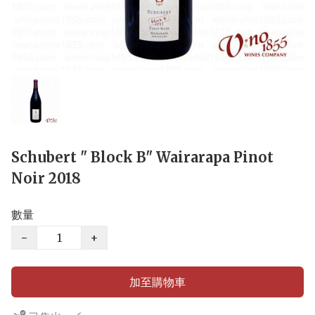
Schubert " Block B" Wairarapa Pinot
Noir 2018
數量
−
+
加至購物車