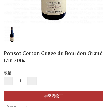
Ponsot Corton Cuvee du Bourdon Grand
Cru 2014
數量
−
+
加至購物車