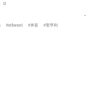
 11
−
s
sthenri
奔富
聖亨利