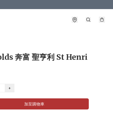
olds 奔富 聖亨利 St Henri
+
加至購物車