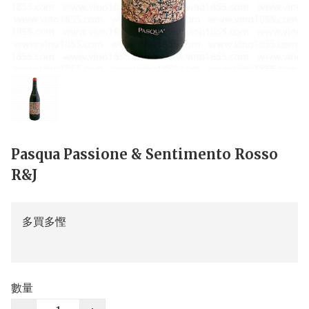
Pasqua Passione & Sentimento Rosso
R&J
多買多慳
數量