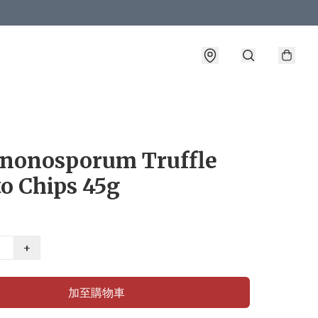
nonosporum Truffle
o Chips 45g
+
加至購物車