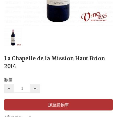
La Chapelle de la Mission Haut Brion
2014
數量
−
+
加至購物車