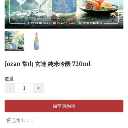
Jozan 常山 玄達 純米吟釀 720ml
數量
−
+
加至購物車
已售出： 1