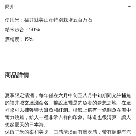
簡介
−
使用米：福井縣美山産特別栽培五百万石

精米歩合：50%

酒精度：15%
商品詳情
夏季限定清酒，每年僅在六月中旬至八月中旬期間允許捕魚
的福井域玄達瀬命名。據說這裡是釣魚者的夢想之地，在這
裡您可以捕獲特大​​鰤魚和紅鯛。標籤上還有一條鯛魚在海中
奮力跳躍，給人一種非常吉祥的印象。味道也很清爽，讓人
想起夏天的日本海。
保留了米的柔和美味，口感清淡而有層次感，帶有類似有汽