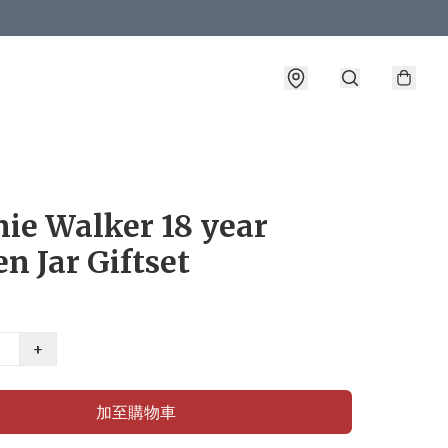
ie Walker 18 year
n Jar Giftset
+
加至購物車