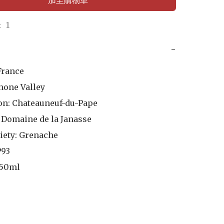
加至購物車
 1
−
rance

hone Valley

on: Chateauneuf-du-Pape

 Domaine de la Janasse

iety: Grenache

93

50ml
