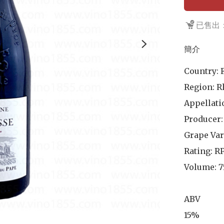
已售出：
簡介
Country: F
Region: R
Appellati
Producer:
Grape Var
Rating: RP
Volume: 7
ABV	

15%