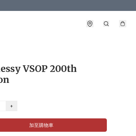
essy VSOP 200th
on
+
加至購物車