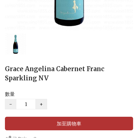
Grace Angelina Cabernet Franc
Sparkling NV
數量
−
+
加至購物車