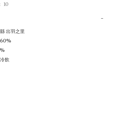
 10
−
縣 出羽之里

0%

%

冷飲