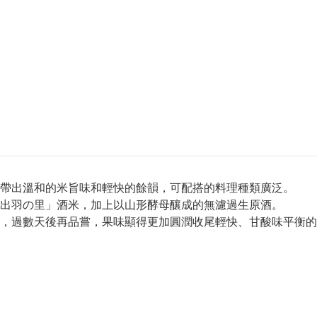
帶出溫和的米旨味和輕快的餘韻，可配搭的料理種類廣泛。
出羽の里」酒米，加上以山形酵母釀成的無濾過生原酒。
，過數天後再品嘗，果味顯得更加圓潤收尾輕快、甘酸味平衡的