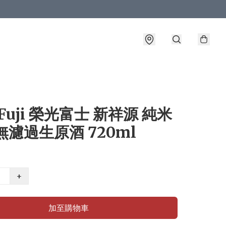
o Fuji 榮光富士 新祥源 純米
無濾過生原酒 720ml
+
加至購物車