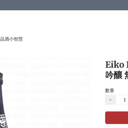
品酒小智慧
Eik
吟釀 
數量
−