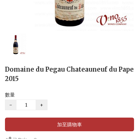
Domaine du Pegau Chateauneuf du Pape
2015
數量
−
+
加至購物車