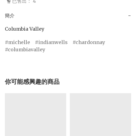
已售出： 4
簡介
−
Columbia Valley
michelle
indianwells
chardonnay
columbiavalley
你可能感興趣的商品