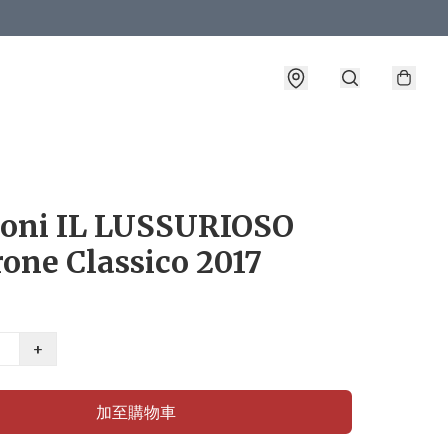
ioni IL LUSSURIOSO
one Classico 2017
+
加至購物車