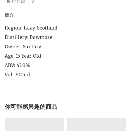
已售出： 3
簡介
−
Region: Islay, Scotland

Distillery: Bowmore

Owner: Suntory

Age: 15 Year Old

ABV: 43.0% 

Vol: 700ml
你可能感興趣的商品