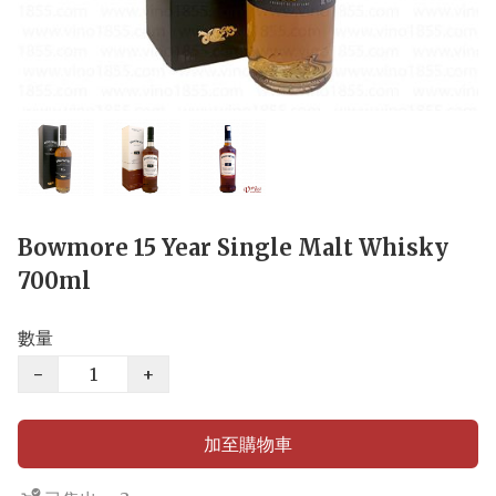
Bowmore 15 Year Single Malt Whisky
700ml
數量
−
+
加至購物車