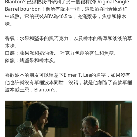
Blanton's已經把我們帶到了另一個很棒的Original Single
Barrel bourbon！像所有版本一樣，這款酒在H倉庫酒桶
中成熟。它的瓶裝ABV為46.5％，充滿漿果，焦糖和橡木
味。
香氣
：水果和堅果的黑巧克力，以及橡木的香草和淡淡的草
木味。
口感
：蘋果派和奶油蛋,、巧克力包裹的杏仁和焦糖。
餘韻
：烤堅果和橡木炭。
喜歡波本的朋友可以留意下Elmer T. Lee的名字，如果沒有
他也許就沒有單桶波本問世，沒錯，就是他創造了首款單桶
波本威士忌，Blanton’s。