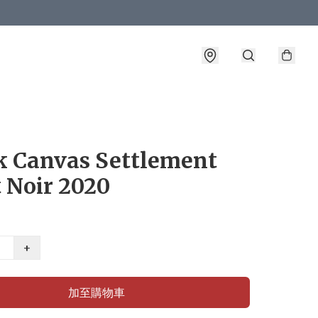
k Canvas Settlement
 Noir 2020
+
加至購物車