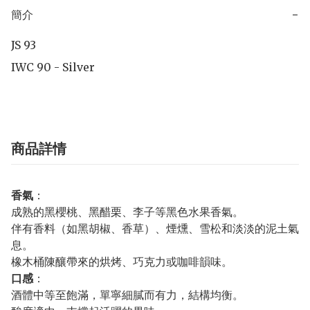
簡介
−
JS 93

IWC 90 - Silver
商品詳情
香氣
：
成熟的黑櫻桃、黑醋栗、李子等黑色水果香氣。
伴有香料（如黑胡椒、香草）、煙燻、雪松和淡淡的泥土氣
息。
橡木桶陳釀帶來的烘烤、巧克力或咖啡韻味。
口感
：
酒體中等至飽滿，單寧細膩而有力，結構均衡。