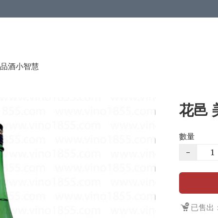
品酒小智慧
花邑 
數量
−
已售出：